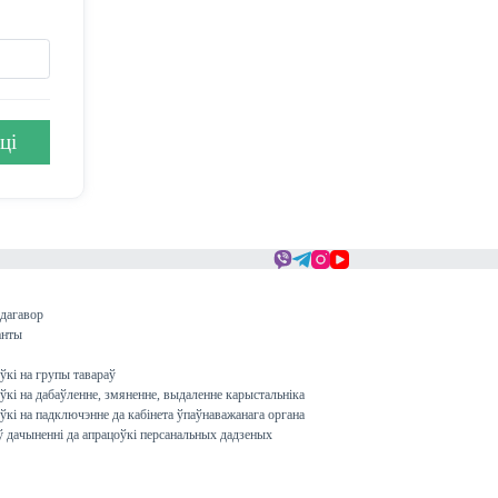
ці
дагавор
анты
ўкі на групы тавараў
ўкі на дабаўленне, змяненне, выдаленне карыстальніка
ўкі на падключэнне да кабінета ўпаўнаважанага органа
ў дачыненні да апрацоўкі персанальных дадзеных