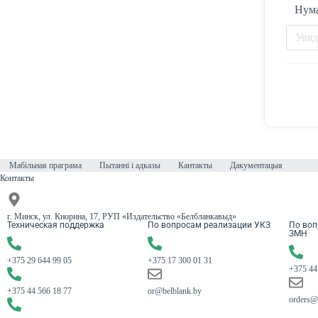
Нум
Мабільная праграма
Пытанні і адказы
Кантакты
Дакументацыя
Контакты
г. Минск, ул. Кнорина, 17, РУП «Издательство «Белбланкавыд»
Техническая поддержка
По вопросам реализации УКЗ
По воп
ЗМН
+375 29 644 99 05
+375 17 300 01 31
+375 44
+375 44 566 18 77
or@belblank.by
orders@