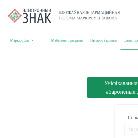
ДЗЯРЖАЎНАЯ ІНФАРМАЦЫЙНАЯ
СІСТЭМА МАРКІРОЎКІ ТАВАРАЎ
Маркіроўка
Мабільная праграма
Пытанні і адказы
Запыт д
Уніфікаваныя
абароненыя 
Серы