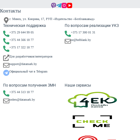
Контакты
г. Минск, ул. Кнорина, 17, РУП «Издательство «Белбланкавыд»
Техническая поддержка
По вопросам реализации УКЗ
+375 29 644 99 05
+375 17 300 01 31
+375 44 566 18 77
or@belblank.by
+375 17 322 18 77
Для разработчиков/интеграторов
support@datamark.by
Официальный чат в Telegram
По вопросам получения ЗМН
Наши сервисы
+375 44 513 18 77
orders@datamark.by