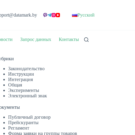
pport@datamark.by
Русский
вости
Запрос данных
Контакты
убрики
Законодательство
Инструкции
Интеграция
Общая
Эксперименты
Электронный знак
окументы
Публичный договор
Прейскуранты
Регламент
Форма заявки на группы товаров