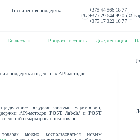
+375 44 566 18 77
Техническая поддержка
+375 29 644 99 05
su
+375 17 322 18 77
Бизнесу
Вопросы и ответы
Документация
Но
Р
ении поддержки отдельных API-методов
пределением ресурсов системы маркировки,
Д
оддержки API-методов
POST /
labels
/
и
POST
а сведений о маркированном товаре.
товарах можно воспользоваться новым
сира
»
, недавно представленным провайдером