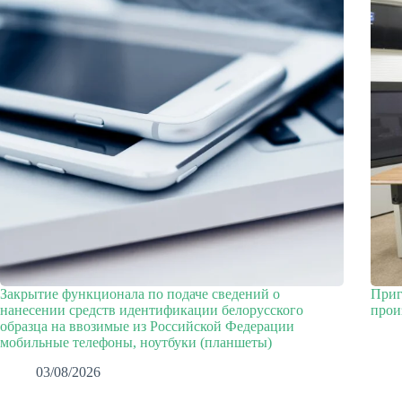
Закрытие функционала по подаче сведений о
Приг
нанесении средств идентификации белорусского
прои
образца на ввозимые из Российской Федерации
мобильные телефоны, ноутбуки (планшеты)
03/08/2026