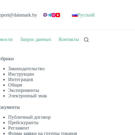
pport@datamark.by
Русский
вости
Запрос данных
Контакты
убрики
Законодательство
Инструкции
Интеграция
Общая
Эксперименты
Электронный знак
окументы
Публичный договор
Прейскуранты
Регламент
Форма заявки на группы товаров