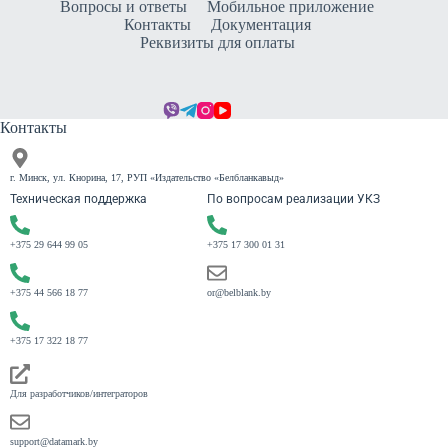
Вопросы и ответы
Мобильное приложение
Контакты
Документация
Реквизиты для оплаты
Контакты
г. Минск, ул. Кнорина, 17, РУП «Издательство «Белбланкавыд»
Техническая поддержка
По вопросам реализации УКЗ
+375 29 644 99 05
+375 17 300 01 31
+375 44 566 18 77
or@belblank.by
+375 17 322 18 77
Для разработчиков/интеграторов
support@datamark.by