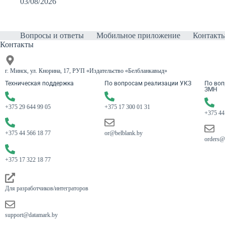
03/08/2026
Вопросы и ответы
Мобильное приложение
Контакт
Контакты
г. Минск, ул. Кнорина, 17, РУП «Издательство «Белбланкавыд»
Техническая поддержка
По вопросам реализации УКЗ
По воп
ЗМН
+375 29 644 99 05
+375 17 300 01 31
+375 44
+375 44 566 18 77
or@belblank.by
orders@
+375 17 322 18 77
Для разработчиков/интеграторов
support@datamark.by