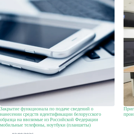
Закрытие функционала по подаче сведений о
Приг
нанесении средств идентификации белорусского
прои
образца на ввозимые из Российской Федерации
мобильные телефоны, ноутбуки (планшеты)