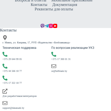
Вопросы и ответы
Мобильное приложение
Контакты
Документация
Реквизиты для оплаты
Контакты
г. Минск, ул. Кнорина, 17, РУП «Издательство «Белбланкавыд»
Техническая поддержка
По вопросам реализации УКЗ
+375 29 644 99 05
+375 17 300 01 31
+375 44 566 18 77
or@belblank.by
+375 17 322 18 77
Для разработчиков/интеграторов
support@datamark.by