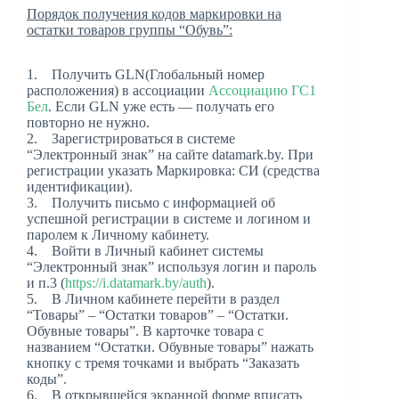
Порядок получения кодов маркировки на
остатки товаров группы “Обувь”:
1. Получить GLN(Глобальный номер
расположения) в ассоциации
Ассоциацию ГС1
Бел
. Если GLN уже есть — получать его
повторно не нужно.
2. Зарегистрироваться в системе
“Электронный знак” на сайте datamark.by. При
регистрации указать Маркировка: СИ (средства
идентификации).
3. Получить письмо с информацией об
успешной регистрации в системе и логином и
паролем к Личному кабинету.
4. Войти в Личный кабинет системы
“Электронный знак” используя логин и пароль
и п.3 (
https://i.datamark.by/auth
).
5. В Личном кабинете перейти в раздел
“Товары” – “Остатки товаров” – “Остатки.
Обувные товары”. В карточке товара с
названием “Остатки. Обувные товары” нажать
кнопку с тремя точками и выбрать “Заказать
коды”.
6. В открывшейся экранной форме вписать